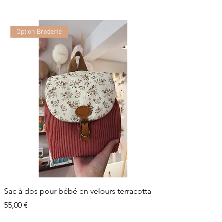
Option Broderie
Sac à dos pour bébé en velours terracotta
Prix
55,00 €